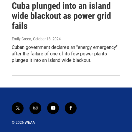
Cuba plunged into an island
wide blackout as power grid
fails
Emily Green
, October 18, 2024
Cuban government declares an "energy emergency"
after the failure of one of its few power plants
plunges it into an island wide blackout.
t
i
y
f
w
n
o
a
i
s
u
c
© 2026 WEAA
t
t
t
e
t
a
u
b