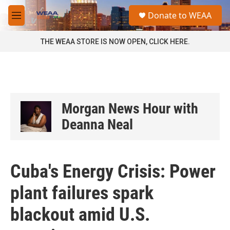
Skip to main content
S
Donate to WEAA
e
M
a
e
r
n
THE WEAA STORE IS NOW OPEN, CLICK HERE.
c
u
h
u
e
r
y
Morgan News Hour with
Deanna Neal
Cuba's Energy Crisis: Power
plant failures spark
blackout amid U.S.