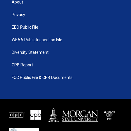
About
e
g
b
o
r
r
e
o
a
k
Privacy
m
EEO Public File
WEAA Public Inspection File
Diversity Statement
CPB Report
FCC Public File & CPB Documents